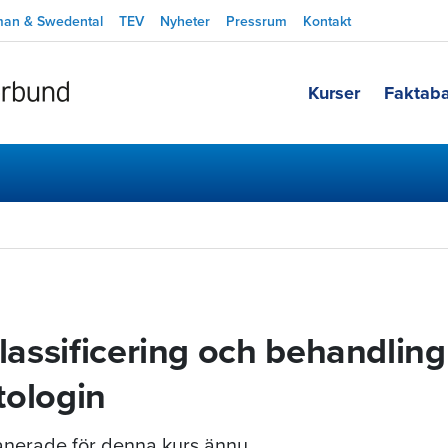
man & Swedental
TEV
Nyheter
Pressrum
Kontakt
Kurser
Faktab
klassificering och behandlin
tologin
planerade för denna kurs ännu.