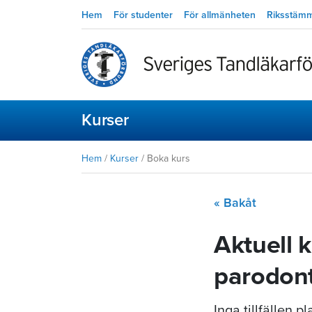
Hem
För studenter
För allmänheten
Riksstäm
Kurser
Hem
/
Kurser
/
Boka kurs
« Bakåt
Aktuell 
parodon
Inga tillfällen 