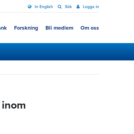
In English
Sök
Logga in
ank
Forskning
Bli medlem
Om oss
g inom